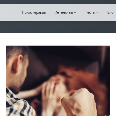
Психотерапия
Интенсивы
Тесты
Блог
Марафон "Анатомия Аб
Тест на
Всё, что вам нужно знать о
Самый то
Интенсив "Хватит быть
Шкала д
О комплексах и радикалах
Тест на 
Марафон "Анатомия Пос
Тест на
Поможет пройти постабью
Наскольк
Марафон "Токсичная сре
Всё о токсичном окружени