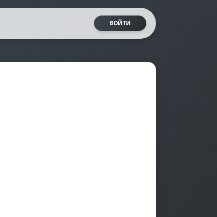
ВОЙТИ
ьюза"
 созависимость
б абьюзе за 23 часа
чный тест от LSA
 жертвой"
епрессии Бека
, формирующих жертву
уровень депрессии
табьюза"
 знание токсиков
зивный период
о ты крутой сыщик?
да и абьюз на работе"
и