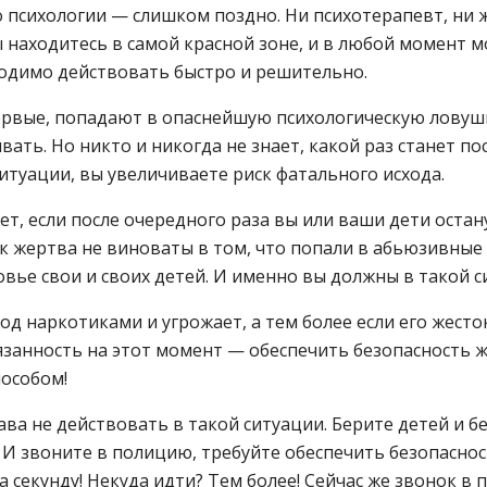
до психологии — слишком поздно. Ни психотерапевт, ни 
ы находитесь в самой красной зоне, и в любой момент 
ходимо действовать быстро и решительно.
впервые, попадают в опаснейшую психологическую ловуш
ать. Но никто и никогда не знает, какой раз станет посл
ситуации, вы увеличиваете риск фатального исхода.
т, если после очередного раза вы или ваши дети остану
ак жертва не виноваты в том, что попали в абьюзивные
овье свои и своих детей. И именно вы должны в такой 
од наркотиками и угрожает, а тем более если его жесто
занность на этот момент — обеспечить безопасность жи
пособом!
ва не действовать в такой ситуации. Берите детей и бег
! И звоните в полицию, требуйте обеспечить безопасност
 секунду! Некуда идти? Тем более! Сейчас же звонок в