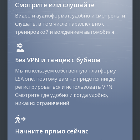
Смотрите или слушайте
Видео и аудиоформат: удобно и смотреть, и
слушать, в том числе параллельно с
тренировкой и вождением автомобиля
Без VPN и танцев с бубном
Мы используем собственную платформу
LSA.one, поэтому вам не придётся нигде
регистрироваться и использовать VPN.
Смотрите где удобно и когда удобно,
никаких ограничений
Начните прямо сейчас