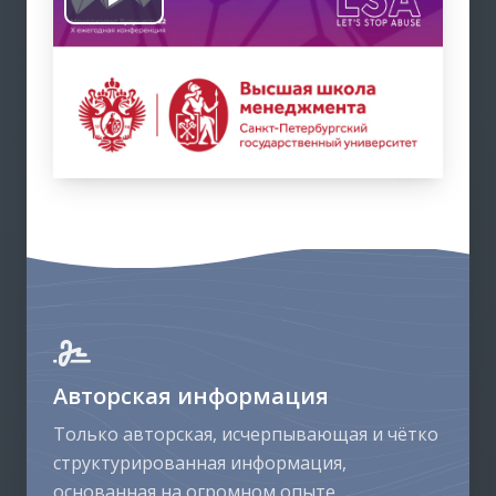
В
о
с
п
р
о
и
з
Авторская информация
в
Только авторская, исчерпывающая и чётко
структурированная информация,
е
основанная на огромном опыте