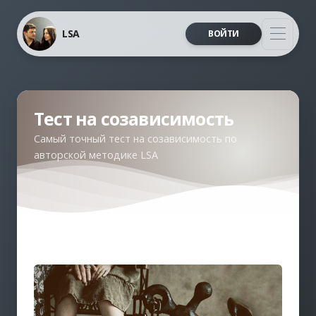
LSA
ВОЙТИ
Тест на созависимость
Самый точный тест на созависимость по
авторской методике LSA