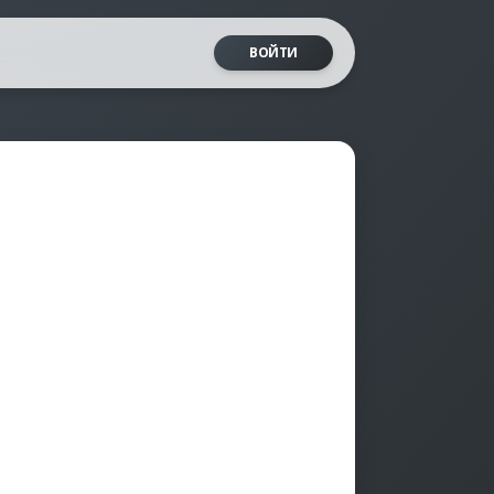
ВОЙТИ
ьюза"
 созависимость
б абьюзе за 23 часа
чный тест от LSA
 жертвой"
епрессии Бека
, формирующих жертву
уровень депрессии
табьюза"
 знание токсиков
зивный период
о ты крутой сыщик?
да и абьюз на работе"
и