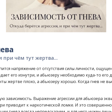
нева
 при чём тут жертва...
пится напряжение от отсутствия силы личности, ощуще
оедает его изнутри, и абьюзеру необходимо куда-то его 
енты жертве плохо, а абьюзеру хорошо. Когда гнев не в
ую зависимость. Выражение агрессии для абьюзера экв
ри приводит к наркотической ломке. И это совершенно 
ции гнева всегда непредсказуем, и для него нужен лиш