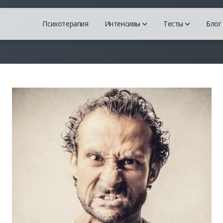
Психотерапия
Интенсивы
Тесты
Блог
Марафон "Анатомия Аб
Тест на
Всё, что вам нужно знать о
Самый то
Интенсив "Хватит быть
Шкала д
О комплексах и радикалах
Тест на 
Марафон "Анатомия Пос
Тест на
Поможет пройти постабью
Наскольк
Марафон "Токсичная сре
Всё о токсичном окружени