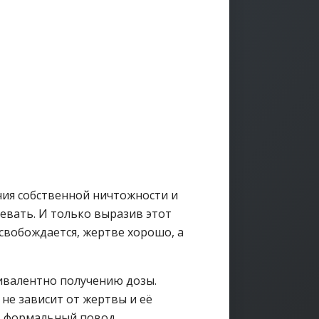
ния собственной ничтожности и
девать. И только выразив этот
ысвобождается, жертве хорошо, а
ивалентно получению дозы.
не зависит от жертвы и её
ь формальный повод.