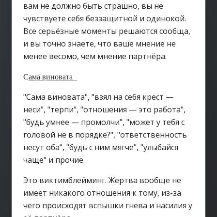
вам не должно быть страшно, вы не
чувствуете себя беззащитной и одинокой.
Все серьёзные моменты решаются сообща,
и вы точно знаете, что ваше мнение не
менее весомо, чем мнение партнёра.
С͟а͟м͟а͟ в͟и͟н͟о͟в͟а͟т͟а͟
"Сама виновата", "взял на себя крест —
неси", "терпи", "отношения — это работа",
"будь умнее — промолчи", "может у тебя с
головой не в порядке?", "ответственность
несут оба", "будь с ним мягче", "улыбайся
чаще" и прочие.
Это виктимблейминг. Жертва вообще не
имеет никакого отношения к тому, из-за
чего происходят вспышки гнева и насилия у