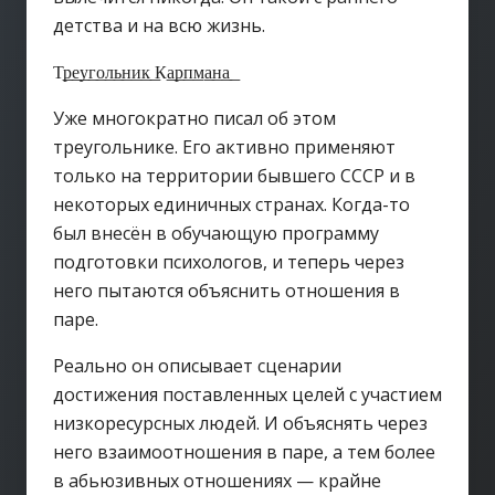
детства и на всю жизнь.
Т͟р͟е͟у͟г͟о͟л͟ь͟н͟и͟к͟ К͟а͟р͟п͟м͟а͟н͟а͟
Уже многократно писал об этом
треугольнике. Его активно применяют
только на территории бывшего СССР и в
некоторых единичных странах. Когда-то
был внесён в обучающую программу
подготовки психологов, и теперь через
него пытаются объяснить отношения в
паре.
Реально он описывает сценарии
достижения поставленных целей с участием
низкоресурсных людей. И объяснять через
него взаимоотношения в паре, а тем более
в абьюзивных отношениях — крайне