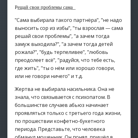
Р͟е͟ш͟а͟й͟ с͟в͟о͟и͟ п͟р͟о͟б͟л͟е͟м͟ы͟ с͟а͟м͟а͟
"Сама выбирала такого партнёра", "не надо
выносить сор из избы", "ты взрослая — сама
решай свои проблемы", "а зачем тогда
замуж выходила?", "а зачем тогда детей
рожала?", "будь терпеливее", "любовь
преодолеет всё", "радуйся, что тебе есть,
где жить", "ты о нём или хорошо говори,
или не говори ничего" и т.д.
Жертва не выбирала насильника. Она не
знала, что связывается с психопатом. В
большинстве случаев абьюз начинает
проявляться только с третьего года жизни,
по прошествии конфетно-букетного
периода. Представьте, что человека
обманул мошенник. Он понял, пришёл в