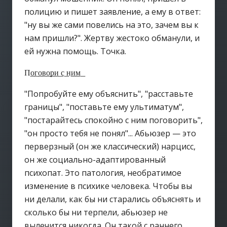
полицию и пишет заявление, а ему в ответ:
"ну вы же сами повелись на это, зачем вы к
нам пришли?". Жертву жестоко обманули, и
ей нужна помощь. Точка.
П͟о͟г͟о͟в͟о͟р͟и͟ с͟ н͟и͟м͟
"Попробуйте ему объяснить", "расставьте
границы", "поставьте ему ультиматум",
"постарайтесь спокойно с ним поговорить",
"он просто тебя не понял"... Абьюзер — это
перверзный (он же классический) нарцисс,
он же социально-адаптированный
психопат. Это патология, необратимое
изменение в психике человека. Чтобы вы
ни делали, как бы ни старались объяснять и
сколько бы ни терпели, абьюзер не
вылечится никогда. Он такой с раннего